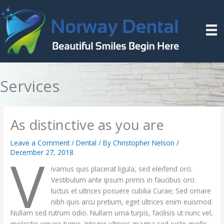
Skip
to
content
Services
As distinctive as you are
Leave a Comment
/
Dental
/ By
Christopher Nelson
/
V
December 27, 2018
ivamus quis placerat ligula, sed eleifend orci.
Vestibulum ante ipsum primis in faucibus orci
luctus et ultrices posuere cubilia Curae; Sed ornare
nibh quis arcu pretium, eget ultrices enim euismod.
Nullam sed rutrum odio. Nullam urna turpis, facilisis ut nunc vel,
molestie ornare turpis. Integer ultrices magna sed justo mollis